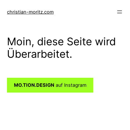
Direkt
zum
christian-moritz.com
Inhalt
wechseln
Moin, diese Seite wird
Überarbeitet.
MO.TION.DESIGN
auf Instagram